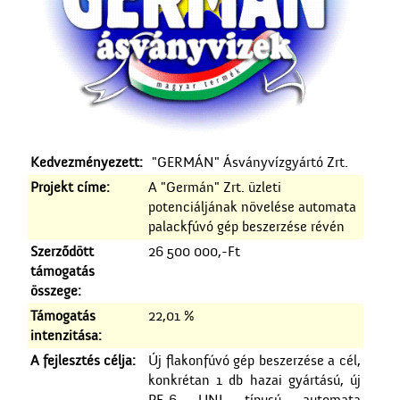
Kedvezményezett:
"GERMÁN" Ásványvízgyártó Zrt.
Projekt címe:
A "Germán" Zrt. üzleti
potenciáljának növelése automata
palackfúvó gép beszerzése révén
Szerződött
26 500 000,-Ft
támogatás
összege:
Támogatás
22,01 %
intenzitása:
A fejlesztés célja:
Új flakonfúvó gép beszerzése a cél,
konkrétan 1 db hazai gyártású, új
PE-6 UNI típusú automata