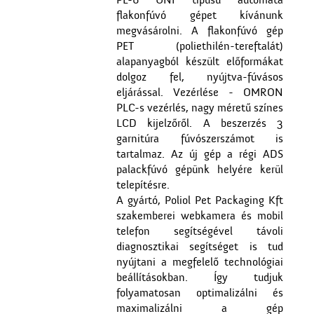
flakonfúvó gépet kívánunk
megvásárolni. A flakonfúvó gép
PET (poliethilén-tereftalát)
alapanyagból készült előformákat
dolgoz fel, nyújtva-fúvásos
eljárással. Vezérlése - OMRON
PLC-s vezérlés, nagy méretű színes
LCD kijelzőről. A beszerzés 3
garnitúra fúvószerszámot is
tartalmaz. Az új gép a régi ADS
palackfúvó gépünk helyére kerül
telepítésre.
A gyártó, Poliol Pet Packaging Kft
szakemberei webkamera és mobil
telefon segítségével távoli
diagnosztikai segítséget is tud
nyújtani a megfelelő technológiai
beállításokban. Így tudjuk
folyamatosan optimalizálni és
maximalizálni a gép